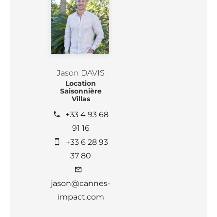
Jason DAVIS
Location
Saisonnière
Villas
+33 4 93 68
91 16
+33 6 28 93
37 80
jason@cannes-
impact.com