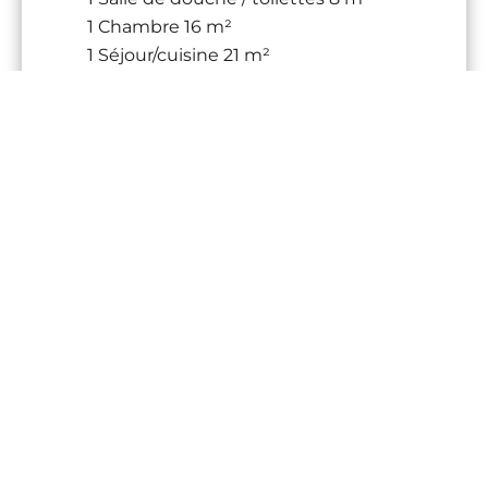
1 Chambre
16 m²
1 Séjour/cuisine
21 m²
1 Salle de douche / toilettes
4 m²
1 Séjour/cuisine
21 m²
1 Salle de douche / toilettes
4 m²
1 Toilettes
3 m²
1 Pool house
8 m²
1 Toilettes
1 m²
1 Chambre
1 Chambre
1 Salle de douche
1 Chambre
1 Salle de douche
1 Garage
51 m²
1 Parking extérieur
63 m²
1 Loggia
8 m²
Proximités