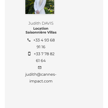
Judith DAVIS
Location
Saisonnière Villas
+33 4 93 68
91 16
+33 7 78 82
61 64
judith@cannes-
impact.com