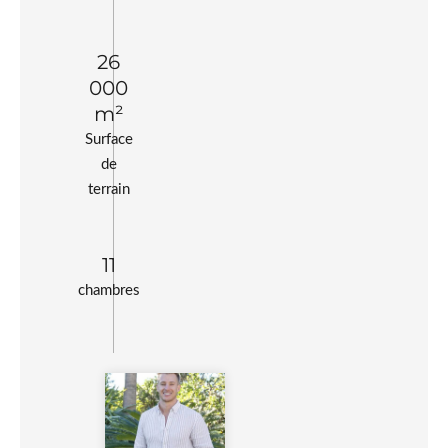
26
000
m²
Surface
de
terrain
11
chambres