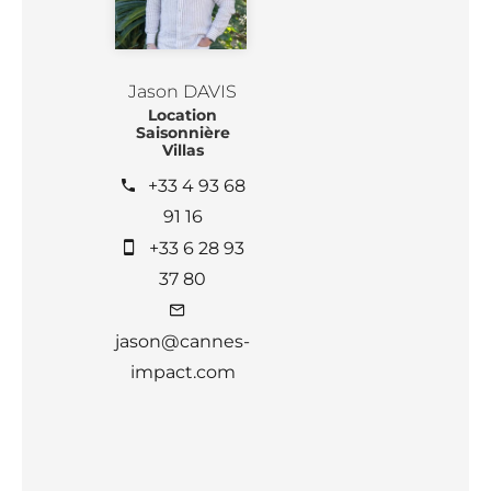
Jason DAVIS
Location
Saisonnière
Villas
+33 4 93 68
91 16
+33 6 28 93
37 80
jason@cannes-
impact.com