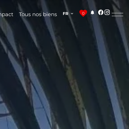
FR
0
mpact
Tous nos biens