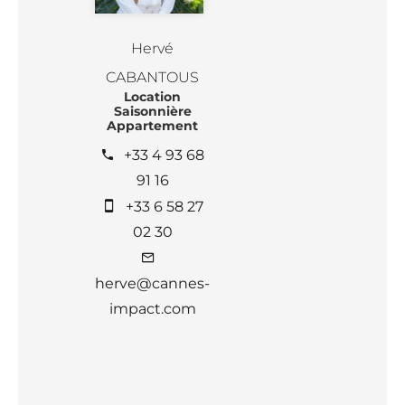
Hervé
CABANTOUS
Location
Saisonnière
Appartement
+33 4 93 68
91 16
+33 6 58 27
02 30
herve@cannes-
impact.com