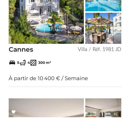
Add
to
selection
Cannes
Villa / Réf. 1981 JD
5
4
300 m²
À partir de 10 400 € / Semaine
Add
to