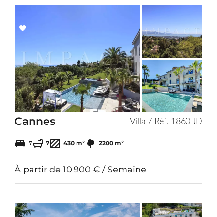
Add
to
selection
Cannes
Villa / Réf. 1860 JD
7
7
430 m²
2200 m²
À partir de 10 900 € / Semaine