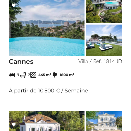
Add
to
selection
Cannes
Villa / Réf. 1814 JD
7
7
445 m²
1800 m²
À partir de 10 500 € / Semaine