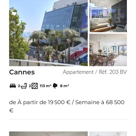
Add
to
selection
Cannes
Appartement / Réf. 203 BV
2
2
113 m²
8 m²
de À partir de 19 500 € / Semaine à 68 500
€