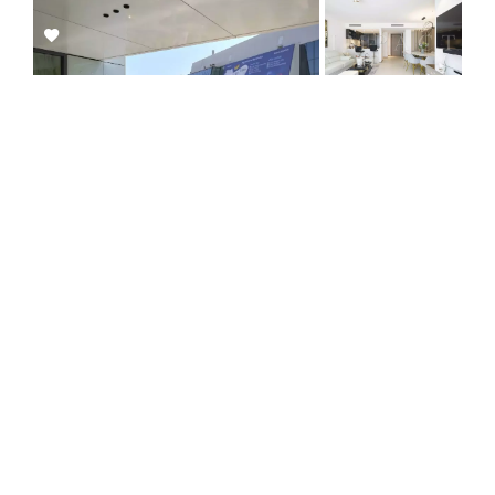
Add
to
selection
Cannes
Appartement / Réf. 202 BV
2
2
94 m²
15 m²
de À partir de 19 500 € / Semaine à 68 500
€