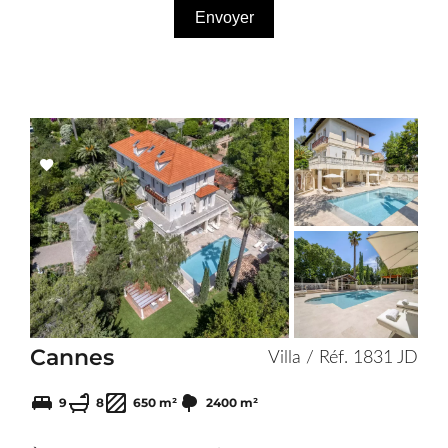
Envoyer
Add
to
selection
Cannes
Villa / Réf. 1831 JD
9
8
650 m²
2400 m²