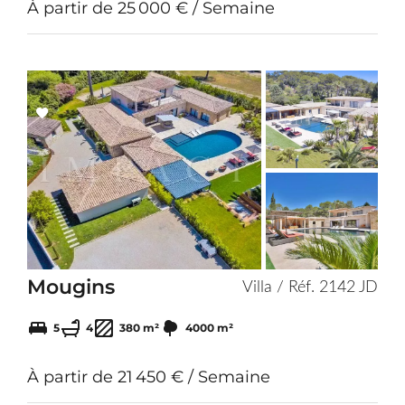
À partir de 25 000 € / Semaine
Add
to
selection
Mougins
Villa / Réf. 2142 JD
5
4
380 m²
4000 m²
À partir de 21 450 € / Semaine