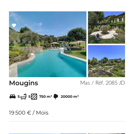
Add
to
selection
Mougins
Mas / Réf. 2085 JD
5
5
750 m²
20000 m²
19 500 € / Mois