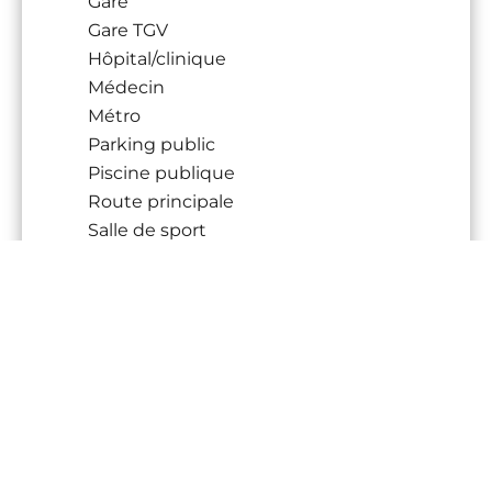
Gare
Gare TGV
Hôpital/clinique
Médecin
Métro
Parking public
Piscine publique
Route principale
Salle de sport
Supermarché
Taxi
Tram
Université
Prestations
Fenêtre PVC
Internet
Alarme incendie