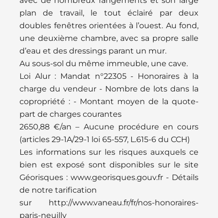
avec de nombreux rangements et son large
plan de travail, le tout éclairé par deux
doubles fenêtres orientées à l’ouest. Au fond,
une deuxième chambre, avec sa propre salle
d’eau et des dressings parant un mur.
Au sous-sol du même immeuble, une cave.
Loi Alur : Mandat n°22305 - Honoraires à la
charge du vendeur - Nombre de lots dans la
copropriété : - Montant moyen de la quote-
part de charges courantes
2650,88 €/an – Aucune procédure en cours
(articles 29-1A/29-1 loi 65-557, L.615-6 du CCH)
Les informations sur les risques auxquels ce
bien est exposé sont disponibles sur le site
Géorisques : www.georisques.gouv.fr - Détails
de notre tarification
sur http://www.vaneau.fr/fr/nos-honoraires-
paris-neuilly