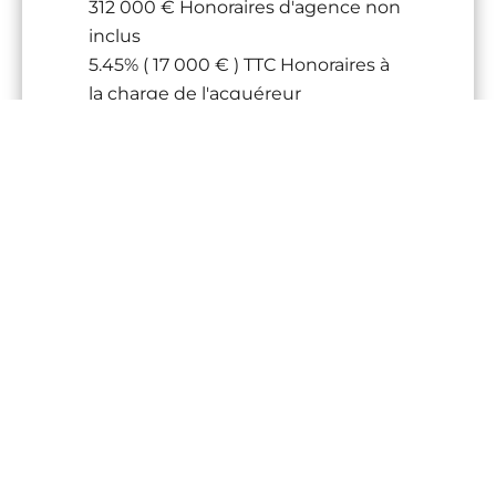
312 000 € Honoraires d'agence non
inclus
5.45% ( 17 000 € ) TTC Honoraires à
la charge de l'acquéreur
Loi Carrez
26 m²
Taxe foncière
1009 € / an
Charges de copropriété
2124 € / an
Nombre de lots dans la copropriété
24
Pas de procédure en cours
Montant estimé des dépenses
annuelles d'énergie pour un usage
standard, établi à partir des prix de
l'énergie de l'année 2021 : 544.9€ ~
650€
Les informations sur les risques
auxquels ce bien est exposé sont